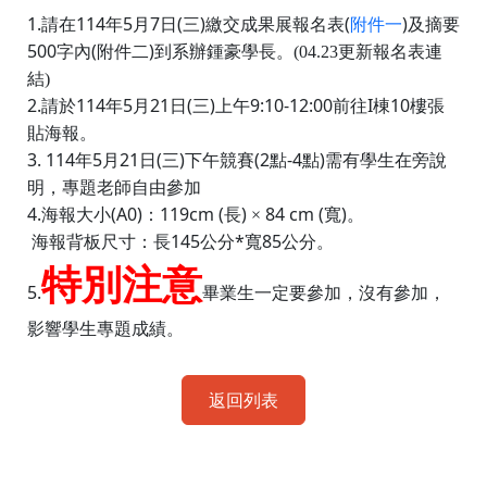
1.
114
5
7
(
)
(
)
請在
年
月
日
三
繳交成果展報名表
附件一
及摘要
500
(
)
字內
附件二
到系辦鍾豪學長。(04.23更新報名表連
結)
2.
114
5
21
(
)
9:10-12:00
I
10
請於
年
月
日
三
上午
前往
棟
樓張
貼海報。
3. 114
5
21
(
)
(2
-4
)
年
月
日
三
下午競賽
點
點
需有學生在旁說
明，專題老師自由參加
4.
(A0)
119cm (
)
84 cm (
)
海報大小
：
長
×
寬
。
145
*
85
海報背板尺寸：長
公分
寬
公分。
特別注意
5.
畢業生一定要參加，沒有參加，
影響學生專題成績。
返回列表