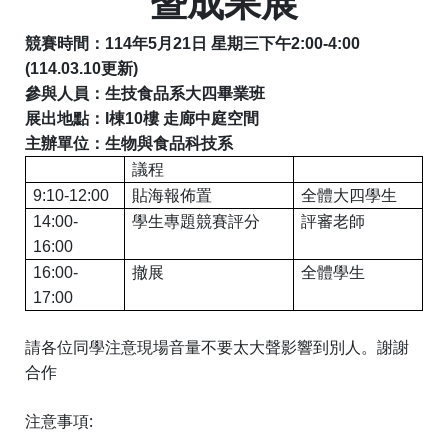
暨成果展
競賽時間：
114
年
5
月21日 星期三下午
2:00-4:00
(114.03.10更新)
參與人員：生技食品系大四畢業班
展出地點：
I
棟
10
樓 走廊中庭空間
主辦單位：生物與食品科技系
議程
9:10-12:00
貼海報佈置
全體大四學生
14:00-
學生專題競賽評分
評審老師
16:00
16:00-
撤展
全體學生
17:00
請各位同學注意現場音量不要太大聲影響到別人。謝謝
合作
:
注意事項