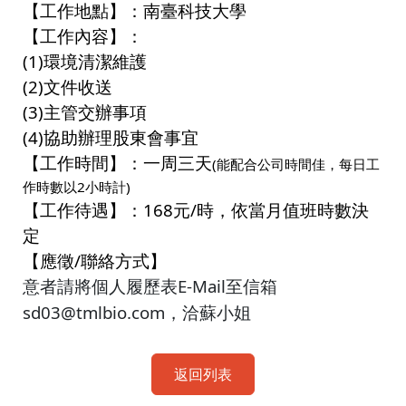
【工作地點】：南臺科技大學
【工作內容】：
(1)
環境清潔維護
(2)
文件收送
(3)
主管交辦事項
(4)
協助辦理股東會事宜
【工作時間】：一周三天
(
能配合公司時間佳，每日工
作時數以
2
小時計
)
【工作待遇】：
168
元
/
時，依當月值班時數決
定
【應徵
/
聯絡方式】
E-Mail
意者請將個人履歷表
至信箱
sd03@tmlbio.com
，洽蘇小姐
返回列表