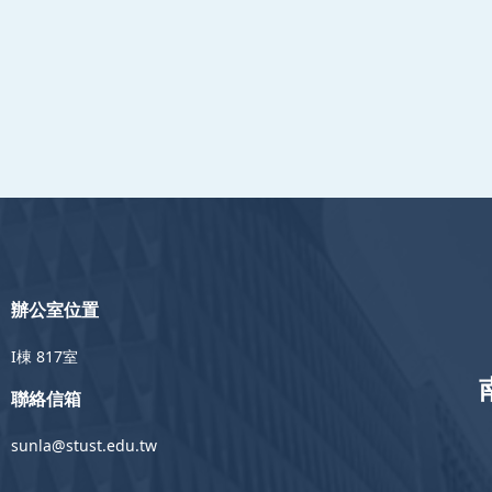
辦公室位置
I棟 817室
聯絡信箱
sunla@stust.edu.tw