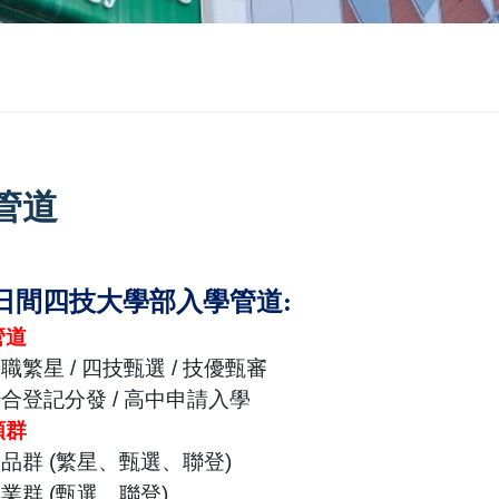
管道
日間四技大學部
入學管道:
管道
繁星
/
四技甄選
/
技優甄審
登記分發
/
高中申請入學
類群
品群
(
繁星、甄選、聯登
)
業群
(
甄選、聯登
)