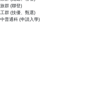
旅群
(
聯登
)
工群
(
技優
、甄選
)
普通科
(
申請入學
)