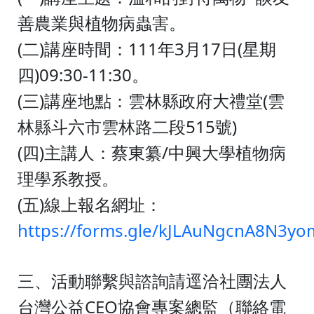
善農業與植物病蟲害。
(
)
111
3
17
(
二
講座時間：
年
月
日
星期
)09:30-11:30
四
。
(
)
(
三
講座地點：雲林縣政府大禮堂
雲
515
)
林縣斗六市雲林路二段
號
(
)
/
四
主講人：蔡東纂
中興大學植物病
理學系教授。
(
)
五
線上報名網址：
https://forms.gle/kJLAuNgcnA8N3yo
三、活動聯繫與諮詢請逕洽社團法人
CEO
台灣公益
協會專案總監（聯絡電