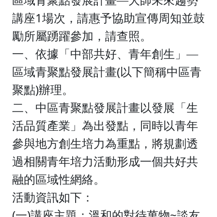
區域青聚點發展計畫—大師未來趨勢
1
講座
場次，請惠予協助宣傳周知並鼓
勵所屬踴躍參加，請查照。
一、依據「中部共好、青年創生」—
(
區域青聚點發展計畫
以下簡稱中區青
)
聚點
辦理。
二、中區青聚點發展計畫以發展「生
活品質產業」為出發點，同時以青年
參與地方創生培力為重點，將規劃透
過相關青年培力活動形成一個共好共
融的區域性網絡。
活動資訊如下：
(
)
~
一
講座主題：溫和的對待萬物
談友