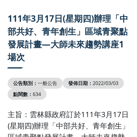
:::
111年3月17日(星期四)辦理「中
部共好、青年創生」區域青聚點
發展計畫—大師未來趨勢講座1
場次
公告類別：
一般公告
發佈日期：
2022/03/03
點閱數：
634
111
3
17
主旨：雲林縣政府訂於
年
月
日
(
)
星期四
辦理「中部共好、青年創生」