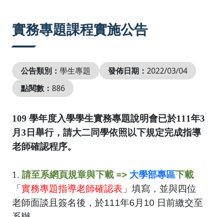
:::
實務專題課程實施公告
公告類別：
學生專題
發佈日期：
2022/03/04
點閱數：
886
109 學年度入學學生實務專題說明會已於111年3
月3日舉行，請大二同學依照以下規定完成指導
老師確認程序。
1.
請至系網頁規章與下載
=>
大學部專區
下載
「
實務專題指導老師確認表
」
填寫，
並
與四位
老師面談且簽名後，於
111年6月10 日前
繳交至
系辦。