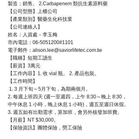
製造；銷售。
2.Carbapenem
類抗生素原料藥
【公司型態】上櫃公司
【產業類別】醫藥生化科技業
【公司連絡人】
姓名：人資處－李玉梅
市內電話：
06-5051200#1101
電子郵件：
alison.lee@saviorlifetec.com.tw
【職稱】短期工讀生
【薪資】
3
萬元
【工作內容】
1.
收
vial
瓶。
2.
產品包裝。
【工作時間】
1. 3
月下旬～
5
月下旬，為期兩個月。
2.
每週上班四天
(
週一至週四，上午
8:30
～晚上
8:30
，
中午休息
1
小時，晚上休息１小時
)
，週五至週日休假。
3.
週五如有出勤需求，算加班，會另外核發加班費。
【月薪】
NT $30,000
。
【保險資訊】團體保險，勞工保險