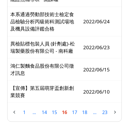
本系通過勞動部技術士檢定食
品檢驗分析丙級術科測試場地
2022/06/24
及機具設備評鑑合格
異檢貼標包裝人員 (針劑處)-松
2022/06/23
瑞製藥股份有限公司 - 南科廠
鴻仁製麵食品股份有限公司徵
2022/06/15
才訊息
【宣傳】第五屆萌芽盃創新創
2022/06/10
業競賽
1
...
14
15
16
17
18
...
23