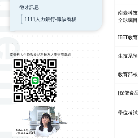
徵才訊息
南臺科技
1111人力銀行-職缺看板
全球矚目《
IEET
生技系預研
南臺科大生物與食品科技系入學交流群組
教育部核
[保健食
學位考試