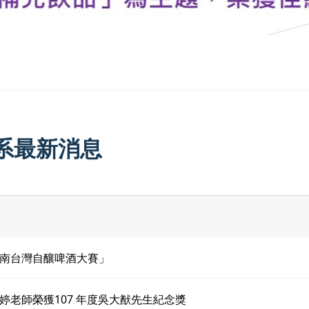
系最新消息
南台灣自釀啤酒大賽」
婷老師榮獲107 年度吳大猷先生紀念獎