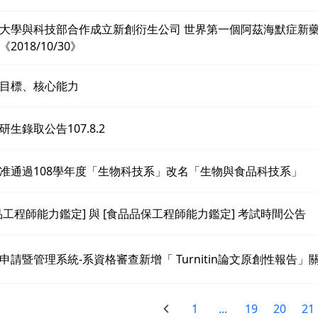
大學與科技部合作成立新創衍生公司 世界第一個阿茲海默症新藥
2018/10/30》
教育目標、核心能力
生錄取公告107.8.2
准通過108學年度「生物科技系」改名「生物與食品科技系」
品工程師能力鑑定] 與 [食品品保工程師能力鑑定] 考試時間公告
申請暨管理系統-系資格審查新增「 Turnitin論文原創性報告」
1
...
19
20
21